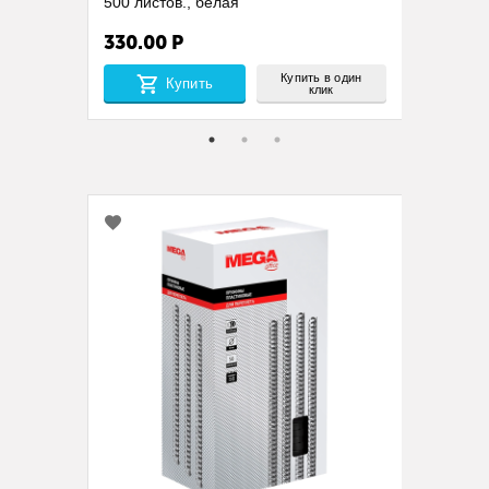
а CIE
500 листов., белая
листов
330.00
Р
330.
 один
Купить в один
Купить
клик