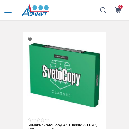
0
4, 500
Бумага SvetoCopy A4 Classic 80 г/м²,
Бумага