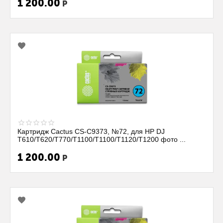
1 200.00
Р
Картридж Cactus CS-C9373, №72, для HP DJ
T610/T620/T770/T1100/T1100/T1120/T1200 фото ...
1 200.00
Р