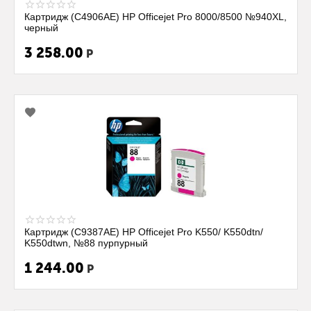
Картридж (C4906АE) HP Officejet Pro 8000/8500 №940XL,
черный
3 258.00
Р
Картридж (C9387AE) HP Officejet Pro K550/ K550dtn/
K550dtwn, №88 пурпурный
1 244.00
Р