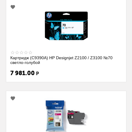
Картридж (C9390A) HP Designjet Z2100 / Z3100 №70
cветло-голубой
7 981.00
Р