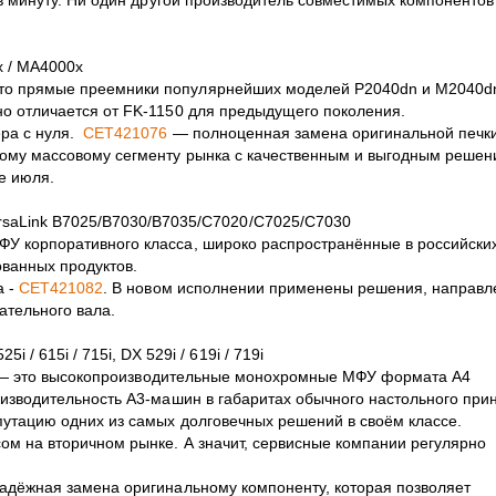
 / MA4000x
о прямые преемники популярнейших моделей P2040dn и M2040dn
о отличается от FK-1150 для предыдущего поколения.
ра с нуля.
CET421076
— полноценная замена оригинальной печки
мому массовому сегменту рынка с качественным и выгодным решен
е июля.
saLink B7025/B7030/B7035/C7020/C7025/C7030
У корпоративного класса, широко распространённые в российски
ованных продуктов.
а -
CET421082
. В новом исполнении применены решения, направл
ательного вала.
 615i / 715i, DX 529i / 619i / 719i
719i— это высокопроизводительные монохромные МФУ формата А4
оизводительность А3-машин в габаритах обычного настольного прин
путацию одних из самых долговечных решений в своём классе.
м на вторичном рынке. А значит, сервисные компании регулярно
адёжная замена оригинальному компоненту, которая позволяет