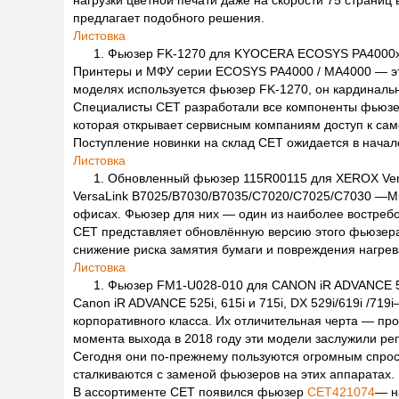
предлагает подобного решения.
Листовка
Фьюзер FK-1270 для KYOCERA ECOSYS PA4000x
Принтеры и МФУ серии ECOSYS PA4000 / MA4000 — эт
моделях используется фьюзер FK-1270, он кардинальн
Специалисты CET разработали все компоненты фьюзе
которая открывает сервисным компаниям доступ к са
Поступление новинки на склад CET ожидается в начал
Листовка
Обновленный фьюзер 115R00115 для XEROX Ver
VersaLink B7025/B7030/B7035/C7020/C7025/C7030 —МФ
офисах. Фьюзер для них — один из наиболее востреб
CET представляет обновлённую версию этого фьюзер
снижение риска замятия бумаги и повреждения нагрев
Листовка
Фьюзер FM1-U028-010 для CANON iR ADVANCE 525i /
Canon iR ADVANCE 525i, 615i и 715i, DX 529i/619i /
корпоративного класса. Их отличительная черта — пр
момента выхода в 2018 году эти модели заслужили ре
Сегодня они по-прежнему пользуются огромным спросо
сталкиваются с заменой фьюзеров на этих аппаратах.
В ассортименте CET появился фьюзер
CET421074
— н