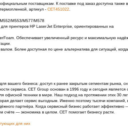
 официальным поставщикам. К поставке под заказ доступна также 
 термопленкой, артикул -
CET451022
.
se M552/M553/M577/M578
для принтеров HP LaserJet Enterprise, ориентированных на
rFoam. Обеспечивает увеличенный ресурс и максимальную надёж
тации.
лом. Более доступная по цене альтернатива для ситуаций, когда
 для вашего бизнеса: доступ к ранее закрытым сегментам рынка, с
сти сервиса. CET Group основан в 1996 году и сегодня является 
я офисной техники в мире. Наш подход на протяжении этих 30 ле
торая делает сервис выгодным. Именно поэтому тысячи компаний, 
дёжного партнёра. Когда сервисный бизнес работает эффективно 
ном счёте — экономика в целом. CET помогает бизнесу расти.
ктующих для них