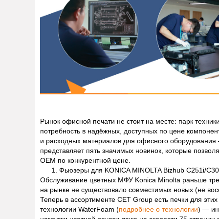
Рынок офисной печати не стоит на месте: парк техник
потребность в надёжных, доступных по цене компоне
и расходных материалов для офисного оборудования 
представляет пять значимых новинок, которые позвол
OEM по конкурентной цене.
Фьюзеры для KONICA MINOLTA Bizhub C251i/C301i
Обслуживание цветных МФУ Konica Minolta раньше тр
на рынке не существовало совместимых новых (не во
Теперь в ассортименте CET Group есть печки для этих
технологии WaterFoam (
подробнее о технологии
) — и
нагрузки цветной печати даже на скорости 75 страниц