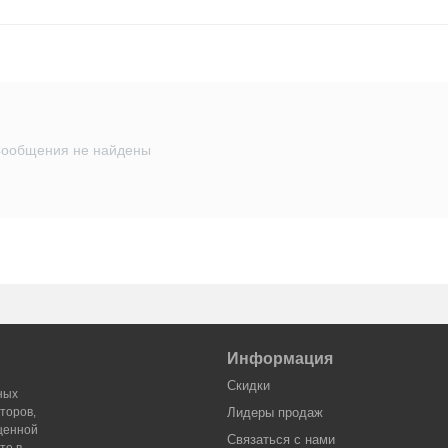
ообщения не найдены
Информация
Скидки
ных
торов,
Лидеры продaж
оценной
Связаться с нами
то в