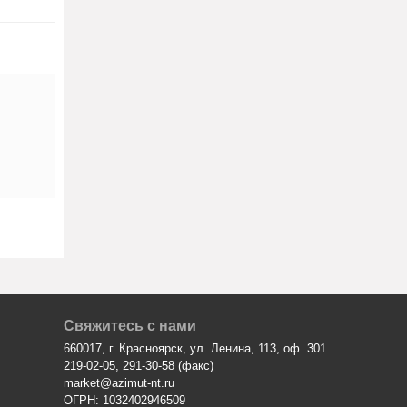
Свяжитесь с нами
660017, г. Красноярск, ул. Ленина, 113, оф. 301
219-02-05, 291-30-58 (факс)
market@azimut-nt.ru
ОГРН: 1032402946509