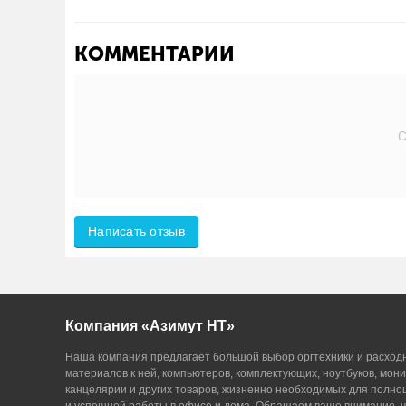
КОММЕНТАРИИ
С
Написать отзыв
Компания «Азимут НТ»
Наша компания предлагает большой выбор оргтехники и расход
материалов к ней, компьютеров, комплектующих, ноутбуков, мони
канцелярии и других товаров, жизненно необходимых для полн
и успешной работы в офисе и дома. Обращаем ваше внимание, ч