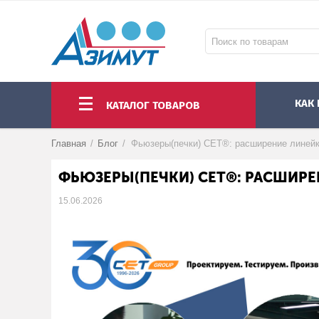
КАК
КАТАЛОГ ТОВАРОВ
НОУТБУКИ И МОНОБЛОКИ
МОНИТОРЫ И ПРОЕКТОРЫ
КОМПЛЕКТУЮЩИЕ ПК И АКСЕССУАРЫ
Главная
/
Блог
/
ФЬЮЗЕРЫ(ПЕЧКИ) СЕТ®: РАСШИРЕ
15.06.2026