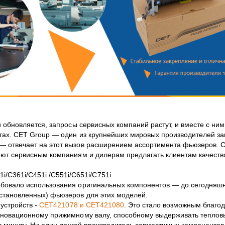
и обновляется, запросы сервисных компаний растут, и вместе с ним
нтах. CET Group — один из крупнейших мировых производителей за
— отвечает на этот вызов расширением ассортимента фьюзеров. 
яют сервисным компаниям и дилерам предлагать клиентам качеств
/C361i/C451i /C551i/C651i/C751i
ебовало использования оригинальных компонентов — до сегодняш
сстановленных) фьюзеров для этих моделей.
 устройств -
CET421078
и
CET421080
. Это стало возможным благо
нновационному прижимному валу, способному выдерживать теплов
 в минуту. Ни один другой производитель совместимых компонентов