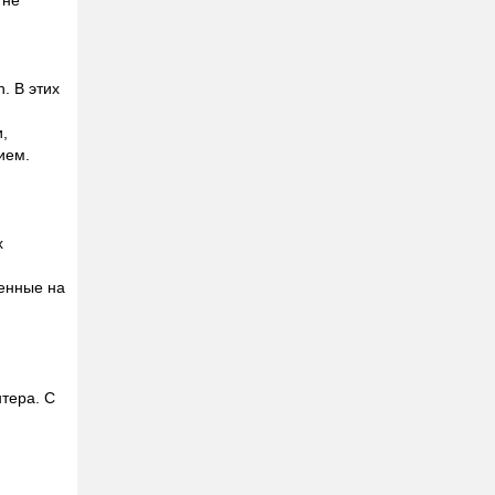
. В этих
,
ием.
х
енные на
тера. С