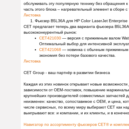
обслуживать эту популярную технику без обращения к
часть этого блока – нагревательный элемент в сборе с
Листовка
Фьюзер B5L36A для HP Color LaserJet Enterpri
CET предлагает теперь два варианта фьюзера B5L36A 
высококонкурентный рынок:
CET421030
— версия с прижимным валом Wate
Оптимальный выбор для интенсивной эксплуа
CET421068
— новинка с обычным прижимным ва
экономия без потери базового качества.
Листовка
CET Group - ваш партнёр в развитии бизнеса
Каждая из этих новинок открывает новые возможности
зависимости от OEM-поставок, повышение маржинально
крупнейших производителей совместимых запчастей дл
неизменен: качество, сопоставимое с OEM, и цена, ко
числе сервисных, по всему миру выбирают CET как на
выигрывают все: и компании, и их клиенты, и в конеч
Навигатор по ассортименту фьюзеров CET® и компле