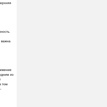
верхняя
ность.
 важна
нижение
одним из
т
в том
—