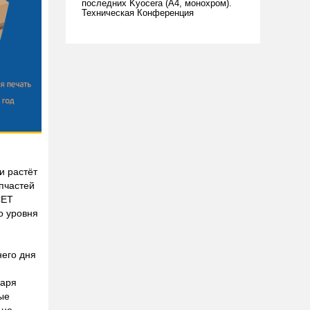
последних Kyocera (А4, монохром).
Техническая Конференция
и растёт
пчастей
СЕТ
о уровня
него дня
даря
ые
 не