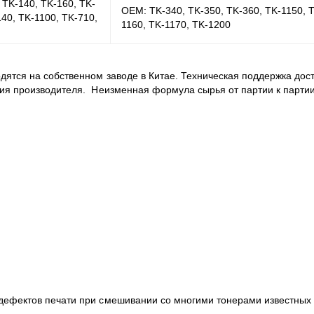
 TK-140, TK-160, TK-
OEM
: TK-340, TK-350, TK-360, TK-1150, 
140, TK-1100, TK-710,
1160, TK-1170, TK-1200
дятся на собственном заводе в Китае.
Техническая поддержка
дост
тия
производителя. Неизменная формула сырья от партии к парти
дефектов печати при смешивании со многими тонерами известных 