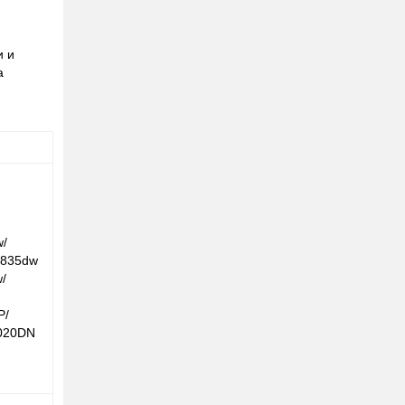
и и
а
w/
2835dw
/
P/
020DN