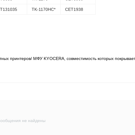
T131035
TK-1170HC*
CET1938
етных принтеров/ МФУ KYOCERA, совместимость которых покрывае
ообщения не найдены