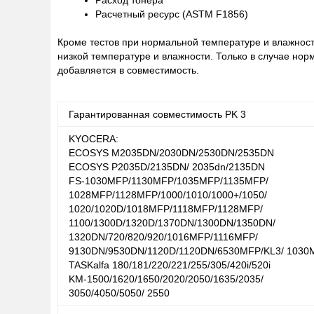
Расход тонера
Расчетный ресурс (ASTM F1856)
Кроме тестов при нормальной температуре и влажност
низкой температуре и влажности. Только в случае но
добавляется в совместимость.
Гарантированная совместимость
PK
3
KYOCERA:
ECOSYS M2035DN/2030DN/2530DN/2535DN
ECOSYS P2035D/2135DN/ 2035dn/2135DN
FS-1030MFP/1130MFP/1035MFP/1135MFP/
1028MFP/1128MFP/1000/1010/1000+/1050/
1020/1020D/1018MFP/1118MFP/1128MFP/
1100/1300D/1320D/1370DN/1300DN/1350DN/
1320DN/720/820/920/1016MFP/1116MFP/
9130DN/9530DN/1120D/1120DN/6530MFP/KL3/ 103
TASKalfa 180/181/220/221/255/305/420i/520i
KM-1500/1620/1650/2020/2050/1635/2035/
3050/4050/5050/ 2550