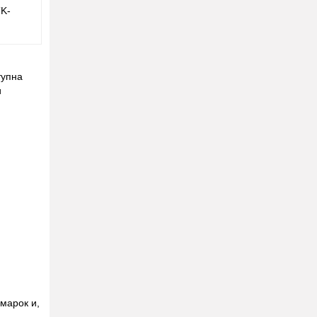
TK-
упна
и
марок и,