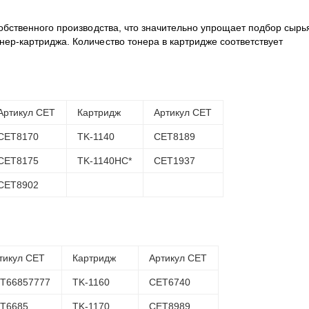
обственного производства, что значительно упрощает подбор сырь
нер-картриджа. Количество тонера в картридже соответствует
Артикул CET
Картридж
Артикул CET
CET8170
TK-1140
CET8189
CET8175
TK-1140HC*
CET1937
CET8902
тикул CET
Картридж
Артикул CET
T66857777
TK-1160
CET6740
T6685
TK-1170
CET8989