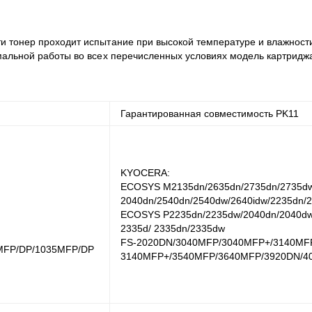
и тонер проходит испытание при высокой температуре и влажност
рмальной работы во всех перечисленных условиях модель картридж
Гарантированная совместимость
PK11
KYOCERA:
ECOSYS M2135dn/2635dn/2735dn/2735d
2040dn/2540dn/2540dw/2640idw/2235dn/
ECOSYS P2235dn/2235dw/2040dn/2040dw
2335d/ 2335dn/2335dw
FS-2020DN/3040MFP/3040MFP+/3140MF
0MFP/DP/1035MFP/DP
3140MFP+/3540MFP/3640MFP/3920DN/4