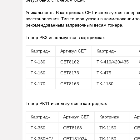
безусловно, с тонером OEM.
Уникальность.
В картриджах СЕТ используется тонер с
восстановления. Тип тонера указан в наименовании то
рекомендованным заправочным весам тонера.
Тонер PK3 используется в картриджах
:
Картридж
Артикул CET
Картридж
TK-130
CET8162
TK-410/420/435
TK-160
CET8173
TK-475
TK-170
CET8163
TK-1130
Тонер PK11 используется в картриджах:
Картридж
Артикул CET
Картридж
Ар
TK-350
CET8168
TK-1150
CE
TK-350HC*
CET131034
TK-1150
CE