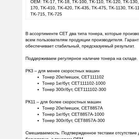
OEM:
TK-17, TK-18, TK-100, TK-110, TK-120, TK-130,
170, TK-410, TK-420, TK-435, TK-475, TK-1130, TK-1
TK-715, TK-725
В ассортименте CET два типа тонера, которые произво
всем пользователям продукции производителя.
Гаран
обеспечивает стабильный, предсказуемый результат.
Поддерживаем
регулярное наличие
тонера на складе.
РК3 – для менее скоростных машин
Тонер
20кг/мешок
,
CET111102
Тонер
1кг/бут
,
CET111102-1000
Тонер
300г/бут
,
CET111102-300
РК11 – для более скоростных машин
Тонер
20кг/мешок
,
CET8857A
Тонер
1кг/бут
,
CET8857A-1000
Тонер
300г/бут
,
CET8857A-300
Смешиваемость.
Подтвержденное тестами отсутствие 