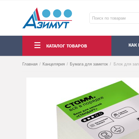
КАК
КАТАЛОГ ТОВАРОВ
НОУТБУКИ И МОНОБЛОКИ
МОНИТОРЫ И ПРОЕКТОРЫ
КОМПЛЕКТУЮЩИЕ ПК И АКСЕССУАРЫ
Главная
/
Канцелярия
/
Бумага для заметок
/