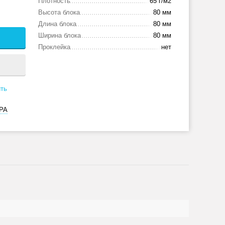
Плотность
65 г/м2
Высота блока
80 мм
Длина блока
80 мм
Ширина блока
80 мм
Проклейка
нет
ть
РА