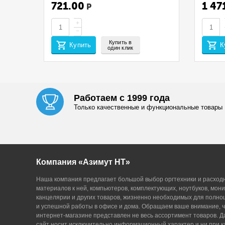
255112 D=32 А4 280ЛИСТОВ 50ШТ
/MA210
721.00
1 47
Р
ЧЕРНЫЙ
(EUR/ME
CET14
+
−
Купить в
Купить
К
один клик
Работаем с 1999 года
Только качественные и функциональные товары
Компания «Азимут НТ»
Наша компания предлагает большой выбор оргтехники и расход
материалов к ней, компьютеров, комплектующих, ноутбуков, мони
канцелярии и других товаров, жизненно необходимых для полн
и успешной работы в офисе и дома. Обращаем ваше внимание, ч
интернет-магазине представлен не весь ассортимент товаров. 
сайт носит исключительно информационный характер и ни при к