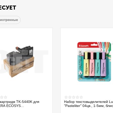
ЕСУЕТ
смотренные
картридж TK-5440K для
Набор текстовыделителей Lu
RA ECOSYS
"Pasteliter" 04цв., 1-5мм, бли
0CX/PA2100CWX/MA2100CFX
4020P/4BC, 299579