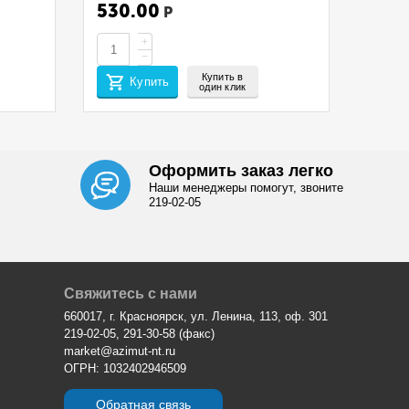
530.00
Р
+
−
Купить в
Купить
один клик
Оформить заказ легко
Наши менеджеры помогут, звоните
219-02-05
Свяжитесь с нами
660017, г. Красноярск, ул. Ленина, 113, оф. 301
219-02-05, 291-30-58 (факс)
market@azimut-nt.ru
ОГРН: 1032402946509
Обратная связь