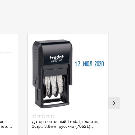
xor
Датер ленточный Trodat, пластик,
стер,
1стр., 3,8мм, русский (70621)
4810/075337