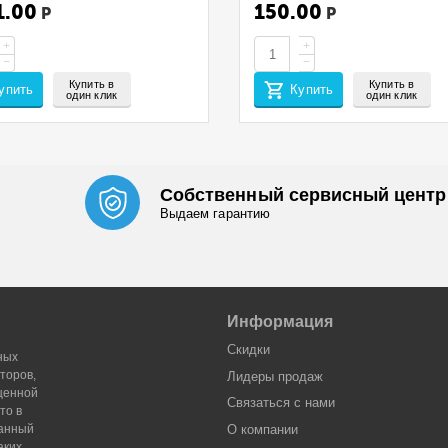
0CWFX (CET) Black,
1.00
150.00
Р
Р
A/Afr), 70г, 2800 стр.,
1959
+
+
−
−
Купить в
Купить в
упить
Купить
один клик
один клик
Собственный сервисный центр
Выдаем гарантию
Информация
Скидки
ных
торов,
Лидеры продaж
оценной
Связаться с нами
то в
Данный
О компании
аких