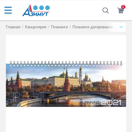
0
Главная
/
Канцелярия
/
Планинги
/
Планинги датированные
/
2021