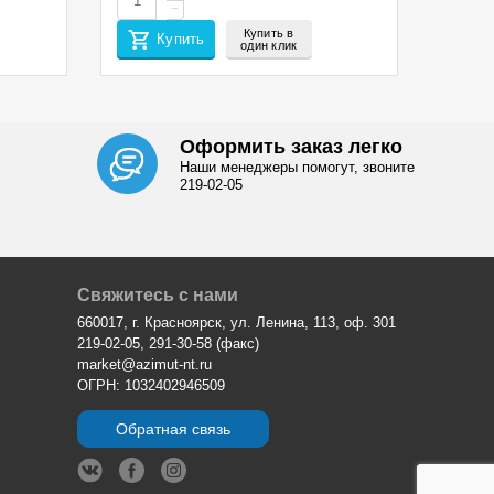
−
Купить в
Купить
один клик
Оформить заказ легко
Наши менеджеры помогут, звоните
219-02-05
Свяжитесь с нами
660017, г. Красноярск, ул. Ленина, 113, оф. 301
219-02-05, 291-30-58 (факс)
market@azimut-nt.ru
ОГРН: 1032402946509
Обратная связь