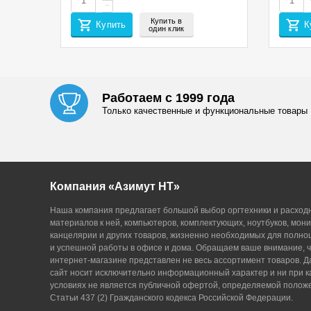
−
Купить в
Купить
К
один клик
Работаем с 1999 года
Только качественные и функциональные товары
Компания «Азимут НТ»
Наша компания предлагает большой выбор оргтехники и расход
материалов к ней, компьютеров, комплектующих, ноутбуков, мони
канцелярии и других товаров, жизненно необходимых для полн
и успешной работы в офисе и дома. Обращаем ваше внимание, ч
интернет-магазине представлен не весь ассортимент товаров. 
сайт носит исключительно информационный характер и ни при к
условиях не является публичной офертой, определяемой поло
Статьи 437 (2) Гражданского кодекса Российской Федерации.