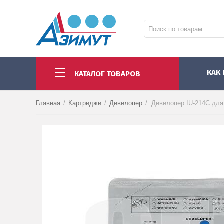
КАК
КАТАЛОГ ТОВАРОВ
НОУТБУКИ И МОНОБЛОКИ
МОНИТОРЫ И ПРОЕКТОРЫ
КОМПЛЕКТУЮЩИЕ ПК И АКСЕССУАРЫ
Главная
/
Картриджи
/
Девелопер
/