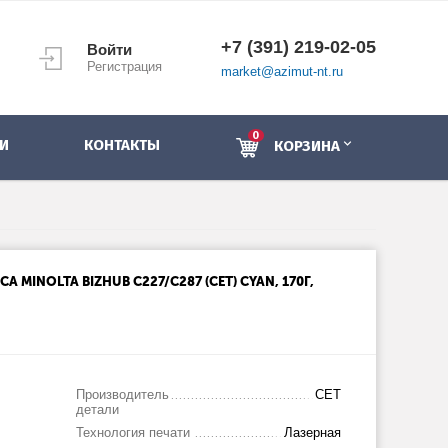
+7 (391) 219-02-05
Войти
Регистрация
market@azimut-nt.ru
0
И
КОНТАКТЫ
КОРЗИНА
A MINOLTA BIZHUB C227/C287 (CET) CYAN, 170Г,
Производитель
CET
детали
Технология печати
Лазерная