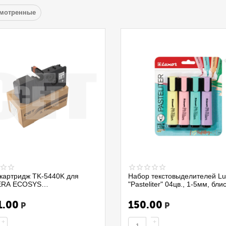
смотренные
картридж TK-5440K для
Набор текстовыделителей Lu
RA ECOSYS
"Pasteliter" 04цв., 1-5мм, бли
0CX/PA2100CWX/MA2100CFX
4020P/4BC, 299579
0CWFX (CET) Black,
1.00
150.00
Р
Р
A/Afr), 70г, 2800 стр.,
1959
+
+