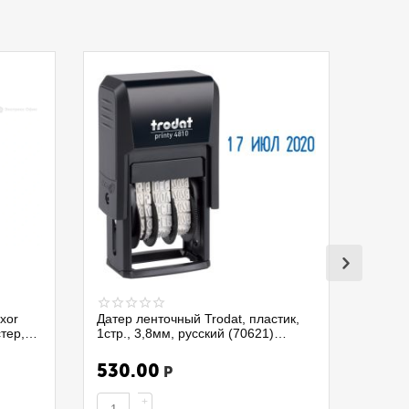
xor
Датер ленточный Trodat, пластик,
стер,
1стр., 3,8мм, русский (70621)
4810/075337
530.00
Р
+