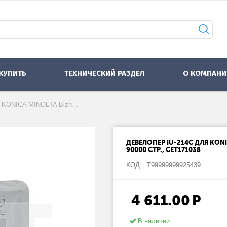
 КУПИТЬ
ТЕХНИЧЕСКИЙ РАЗДЕЛ
О КОМПАНИ
Девелопер IU-214C для KONICA MINOLTA Bizhub C227/C287 (CET) Cyan, 170г, 90000 стр., CET171038
ДЕВЕЛОПЕР IU-214C ДЛЯ KONIC
90000 СТР., CET171038
КОД:
Т99999999925439
4 611.00
Р
В наличии