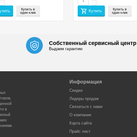
−
−
Купить в
Купить в
упить
Купить
один клик
один клик
Собственный сервисный центр
Выдаем гарантию
Информация
Скидки
ных
торов,
Лидеры продaж
оценной
Связаться с нами
то в
Данный
О компании
аких
Карта сайта
жениями
Прайс лист