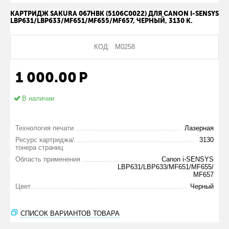
КАРТРИДЖ SAKURA 067HBK (5106C0022) ДЛЯ CANON I-SENSYS
LBP631/LBP633/MF651/MF655/MF657, ЧЕРНЫЙ, 3130 К.
КОД:
М0258
1 000.00
Р
В наличии
Технология печати
Лазерная
Ресурс картриджа/
3130
тонера страниц
Область применения
Canon i-SENSYS
LBP631/LBP633/MF651/MF655/
MF657
Цвет
Черный
СПИСОК ВАРИАНТОВ ТОВАРА