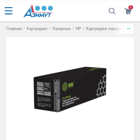
0
Главная
/
Картриджи
/
Лазерные
/
HP
/
Картриджи лазерные HP, с