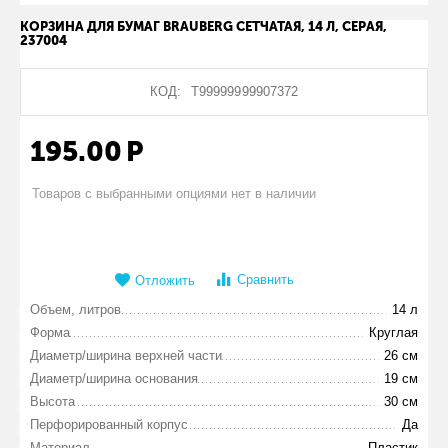
КОРЗИНА ДЛЯ БУМАГ BRAUBERG СЕТЧАТАЯ, 14 Л, СЕРАЯ,
237004
КОД:
Т99999999907372
195.00
Р
Товаров с выбранными опциями нет в наличии
Сравнить
Отложить
Объем, литров
14 л
Форма
Круглая
Диаметр/ширина верхней части
26 см
Диаметр/ширина основания
19 см
Высота
30 см
Перфорированный корпус
Да
Материал
Пластик