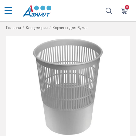
0
Главная
/
Канцелярия
/
Корзины для бумаг