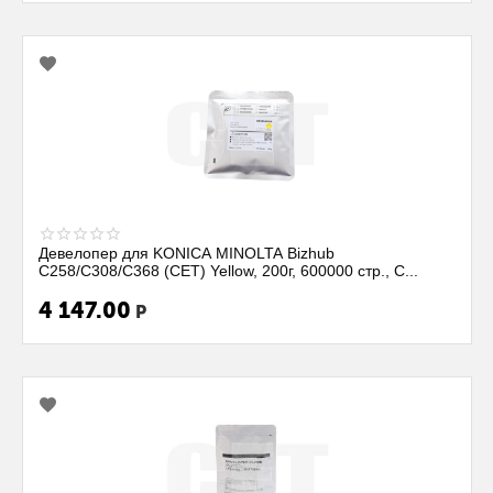
Девелопер для KONICA MINOLTA Bizhub
C258/C308/C368 (CET) Yellow, 200г, 600000 стр., C...
4 147.00
Р