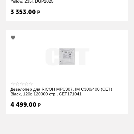
Yellow, 235г, DGP2025
3 353.00
Р
Девелопер для RICOH MPC307, IM C300/400 (CET)
Black, 120г, 120000 стр., CET171041
4 499.00
Р