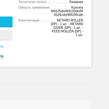
Технология печати
Лазерная
Область применения
Kyocera
M4125idn/M4132idn/M
8124cidn/M8130cidn
Комплектация
RETARD ROLLER
(DP) - 1 шт. - RETARD
GUIDE (DP) - 1 шт. -
FEED ROLLER (DP) -
1 шт.
ть
РА