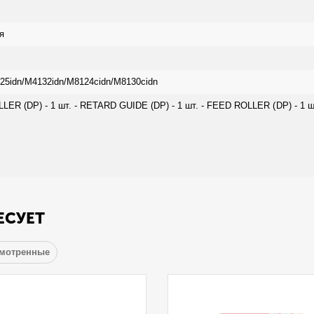
я
25idn/M4132idn/M8124cidn/M8130cidn
ER (DP) - 1 шт. - RETARD GUIDE (DP) - 1 шт. - FEED ROLLER (DP) - 1 ш
ЕСУЕТ
смотренные