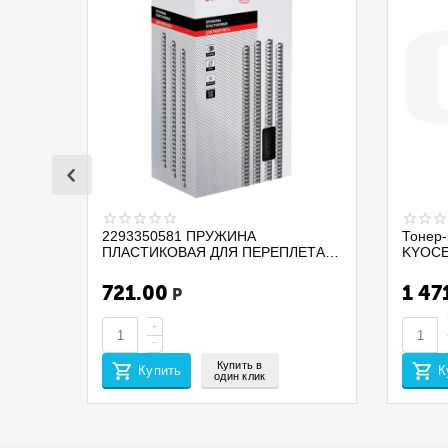
2293350581 ПРУЖИНА
Тонер-
ПЛАСТИКОВАЯ ДЛЯ ПЕРЕПЛЕТА
KYOCE
ДОКУМЕНТОВ PROMEGA OFFICE
PA210
255112 D=32 А4 280ЛИСТОВ 50ШТ
/MA210
721.00
1 47
Р
ЧЕРНЫЙ
(EUR/ME
CET14
+
−
Купить в
Купить
К
один клик