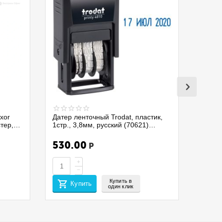
xor
Датер ленточный Trodat, пластик,
стер,
1стр., 3,8мм, русский (70621)
4810/075337
530.00
Р
+
−
Купить в
Купить
один клик