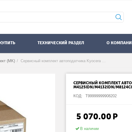
 КУПИТЬ
ТЕХНИЧЕСКИЙ РАЗДЕЛ
О КОМПАНИ
ект (MK)
/
Сервисный комплект автоподатчика Kyocera MK-6110 (1702P10UN0) для M4125idn/M4132idn/M8124cidn/M8130cidn
СЕРВИСНЫЙ КОМПЛЕКТ АВТОП
M4125IDN/M4132IDN/M8124C
КОД:
Т99999999908202
5 070.00
Р
В наличии