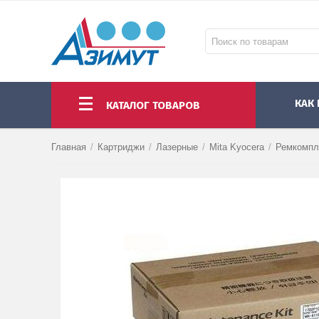
КАК
КАТАЛОГ ТОВАРОВ
НОУТБУКИ И МОНОБЛОКИ
МОНИТОРЫ И ПРОЕКТОРЫ
КОМПЛЕКТУЮЩИЕ ПК И АКСЕССУАРЫ
Главная
/
Картриджи
/
Лазерные
/
Mita Kyocera
/
Ремкомпл