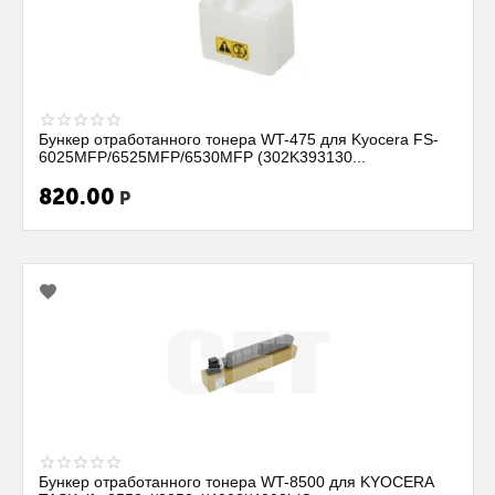
Бункер отработанного тонера WT-475 для Kyocera FS-
6025MFP/6525MFP/6530MFP (302K393130...
820.00
Р
Бункер отработанного тонера WT-8500 для KYOCERA