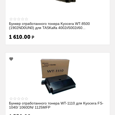
Блок Фотобарабана Sakura DK170/110/130/150 для
Kyocera Mita MFP/1024/1124/1135MFP/11...
1 825.00
Р
Бункер отработанного тонера Kyocera WT-8500
(1902ND0UN0) для TASKalfa 4002i/5002i/60...
1 610.00
Р
Бункер отработанного тонера WT-1110 для Kyocera FS-
1040/ 1060DN/ 1125MFP