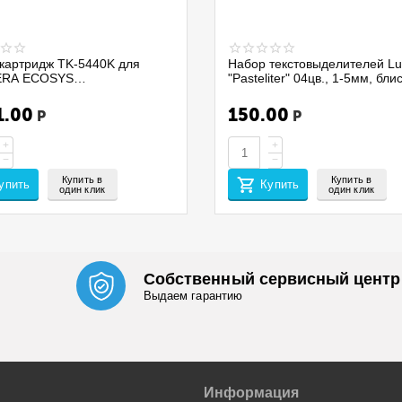
картридж TK-5440K для
Набор текстовыделителей Lu
RA ECOSYS
"Pasteliter" 04цв., 1-5мм, бли
0CX/PA2100CWX/MA2100CFX
4020P/4BC, 299579
0CWFX (CET) Black,
1.00
150.00
Р
Р
A/Afr), 70г, 2800 стр.,
1959
+
+
−
−
Купить в
Купить в
упить
Купить
один клик
один клик
Собственный сервисный центр
Выдаем гарантию
Информация