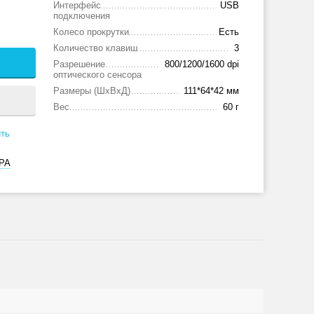
Интерфейс
USB
подключения
Колесо прокрутки
Есть
Количество клавиш
3
Разрешение
800/1200/1600 dpi
оптического сенсора
Размеры (ШxВxД)
111*64*42 мм
Вес
60 г
ть
РА