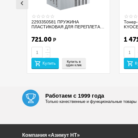
2293350581 ПРУЖИНА
Тонер-
ПЛАСТИКОВАЯ ДЛЯ ПЕРЕПЛЕТА
KYOCE
ДОКУМЕНТОВ PROMEGA OFFICE
PA210
255112 D=32 А4 280ЛИСТОВ 50ШТ
/MA210
721.00
1 47
Р
ЧЕРНЫЙ
(EUR/ME
CET14
+
−
Купить в
Купить
К
один клик
Работаем с 1999 года
Только качественные и функциональные товары
Компания «Азимут НТ»