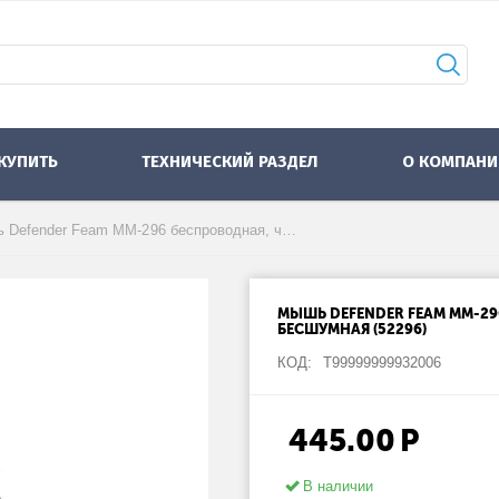
 КУПИТЬ
ТЕХНИЧЕСКИЙ РАЗДЕЛ
О КОМПАНИ
Мышь Defender Feam MM-296 беспроводная, чёрный, 4D, 800-1600dpi, бесшумная (52296)
МЫШЬ DEFENDER FEAM MM-296
БЕСШУМНАЯ (52296)
КОД:
Т99999999932006
445.00
Р
В наличии