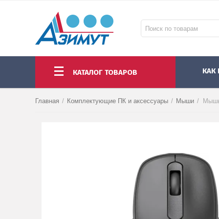
КАК
КАТАЛОГ ТОВАРОВ
НОУТБУКИ И МОНОБЛОКИ
МОНИТОРЫ И ПРОЕКТОРЫ
КОМПЛЕКТУЮЩИЕ ПК И АКСЕССУАРЫ
Главная
/
Комплектующие ПК и аксессуары
/
Мыши
/