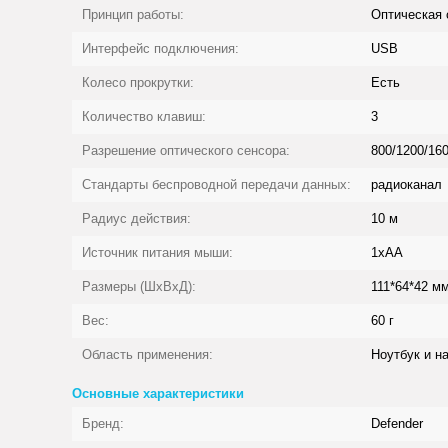
Принцип работы:
Оптическая 
Интерфейс подключения:
USB
Колесо прокрутки:
Есть
Количество клавиш:
3
Разрешение оптического сенсора:
800/1200/160
Стандарты беспроводной передачи данных:
радиоканал
Радиус действия:
10 м
Источник питания мыши:
1xAA
Размеры (ШxВxД):
111*64*42 м
Вес:
60 г
Область применения:
Ноутбук и н
Основные характеристики
Бренд:
Defender