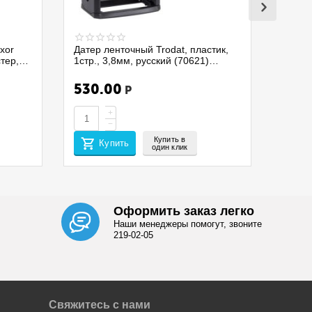
xor
Датер ленточный Trodat, пластик,
стер,
1стр., 3,8мм, русский (70621)
4810/075337
530.00
Р
+
−
Купить в
Купить
один клик
Оформить заказ легко
Наши менеджеры помогут, звоните
219-02-05
Свяжитесь с нами