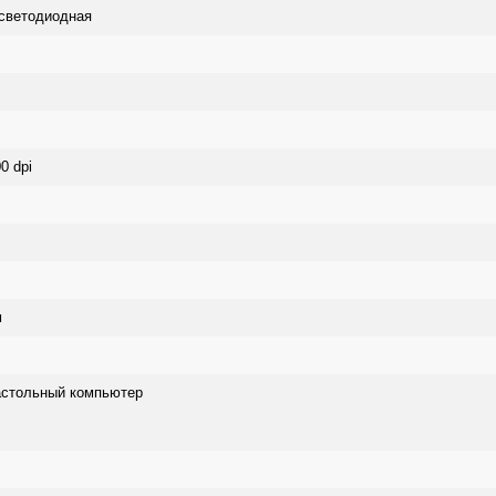
светодиодная
0 dpi
м
астольный компьютер