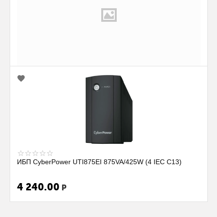
ИБП CyberPower UTC850E 850VA/425W (2Euro)
4 100.00
Р
ИБП CyberPower UTI875EI 875VA/425W (4 IEC С13)
4 240.00
Р