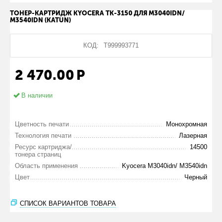
ТОНЕР-КАРТРИДЖ KYOCERA TK-3150 ДЛЯ M3040IDN/
M3540IDN (KATUN)
КОД:
Т999993771
2 470.00
Р
В наличии
Цветность печати
Монохромная
Технология печати
Лазерная
Ресурс картриджа/
14500
тонера страниц
Область применения
Kyocera M3040idn/ M3540idn
Цвет
Черный
СПИСОК ВАРИАНТОВ ТОВАРА