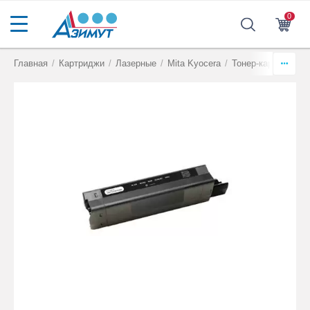
0
Главная
/
Картриджи
/
Лазерные
/
Mita Kyocera
/
Тонер-картриджи