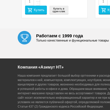
−
Купить в
Купить
К
один клик
Работаем с 1999 года
Только качественные и функциональные товары
Компания «Азимут НТ»
Наша компания предлагает большой выбор оргтехники и расход
материалов к ней, компьютеров, комплектующих, ноутбуков, мони
канцелярии и других товаров, жизненно необходимых для полн
и успешной работы в офисе и дома. Обращаем ваше внимание, ч
интернет-магазине представлен не весь ассортимент товаров. 
сайт носит исключительно информационный характер и ни при к
условиях не является публичной офертой, определяемой поло
Статьи 437 (2) Гражданского кодекса Российской Федерации.