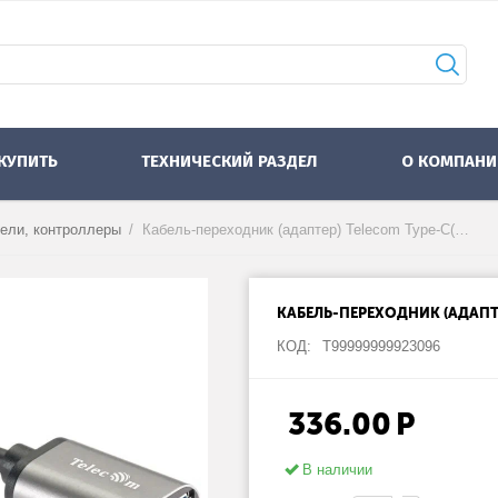
 КУПИТЬ
ТЕХНИЧЕСКИЙ РАЗДЕЛ
О КОМПАНИ
бели, контроллеры
/
Кабель-переходник (адаптер) Telecom Type-C(m)-USB 3.0(Af) (TC409M), 20см
КАБЕЛЬ-ПЕРЕХОДНИК (АДАПТЕР
КОД:
Т99999999923096
336.00
Р
В наличии