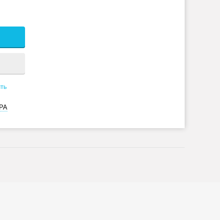
ть
РА