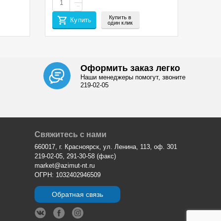
−
Купить в
Купить
один клик
Оформить заказ легко
Наши менеджеры помогут, звоните
219-02-05
Свяжитесь с нами
660017, г. Красноярск, ул. Ленина, 113, оф. 301
219-02-05, 291-30-58 (факс)
market@azimut-nt.ru
ОГРН: 1032402946509
Обратная связь