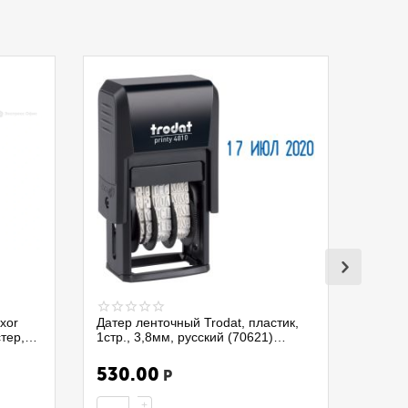
xor
Датер ленточный Trodat, пластик,
стер,
1стр., 3,8мм, русский (70621)
4810/075337
530.00
Р
+