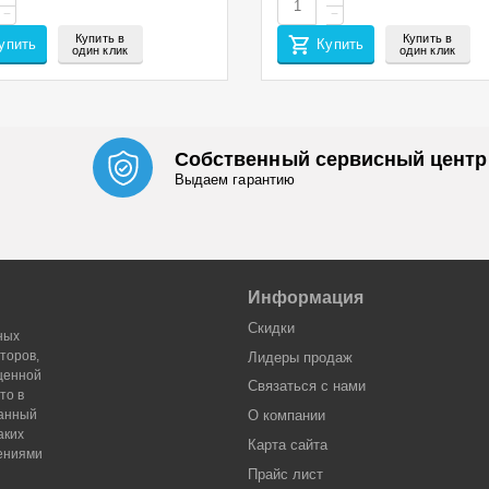
−
−
Купить в
Купить в
упить
Купить
один клик
один клик
Собственный сервисный центр
Выдаем гарантию
Информация
Скидки
ных
торов,
Лидеры продaж
оценной
Связаться с нами
то в
Данный
О компании
аких
Карта сайта
жениями
Прайс лист