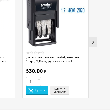
xor
Датер ленточный Trodat, пластик,
стер,
1стр., 3,8мм, русский (70621)
4810/075337
530.00
Р
+
−
Купить в
Купить
один клик