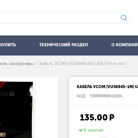
 КУПИТЬ
ТЕХНИЧЕСКИЙ РАЗДЕЛ
О КОМПАНИ
бели, контроллеры
/
Кабель VCOM (VUS6945-1M) USB2.0 Am- micro-B 5P, черный (1 метр)
КАБЕЛЬ VCOM (VUS6945-1M) US
КОД:
Т99999999919084
135.00
Р
В наличии