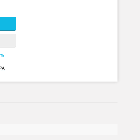
ть
РА