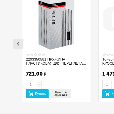
2293350581 ПРУЖИНА
Тонер-
ПЛАСТИКОВАЯ ДЛЯ ПЕРЕПЛЕТА
KYOCE
ДОКУМЕНТОВ PROMEGA OFFICE
PA210
255112 D=32 А4 280ЛИСТОВ 50ШТ
/MA210
721.00
1 47
Р
ЧЕРНЫЙ
(EUR/ME
CET14
+
−
Купить в
Купить
К
один клик