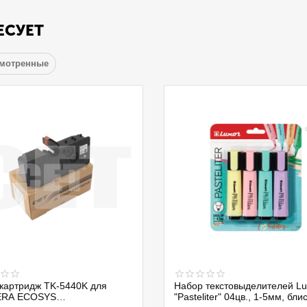
ЕСУЕТ
смотренные
картридж TK-5440K для
Набор текстовыделителей Lu
RA ECOSYS
"Pasteliter" 04цв., 1-5мм, бли