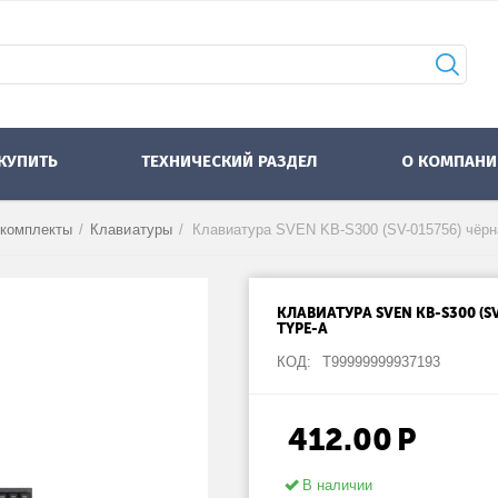
 КУПИТЬ
ТЕХНИЧЕСКИЙ РАЗДЕЛ
О КОМПАНИ
 комплекты
/
Клавиатуры
/
КЛАВИАТУРА SVEN KB-S300 (S
TYPE-A
КОД:
Т99999999937193
412.00
Р
В наличии