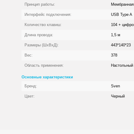
Принцип работы:
Мембранная
Интерфейс подключения:
USB Type A
Количество клавиш:
104 + цифро
Длина провода:
1,5 м
Размеры (ШxВxД):
443*140*23
Вес:
378
Область применения:
Настольный
Основные характеристики
Бренд:
Sven
Цвет:
Черный