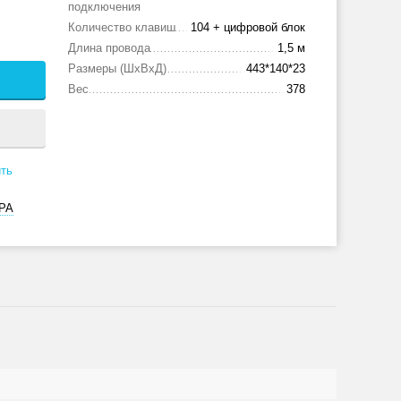
подключения
Количество клавиш
104 + цифровой блок
Длина провода
1,5 м
Размеры (ШxВxД)
443*140*23
Вес
378
ть
РА