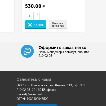
4810/075337
530.00
Р
+
−
Купить в
Купить
один клик
Оформить заказ легко
Наши менеджеры помогут, звоните
219-02-05
Свяжитесь с нами
660017, г. Красноярск, ул. Ленина, 113, оф. 301
219-02-05, 291-30-58 (факс)
market@azimut-nt.ru
ОГРН: 1032402946509