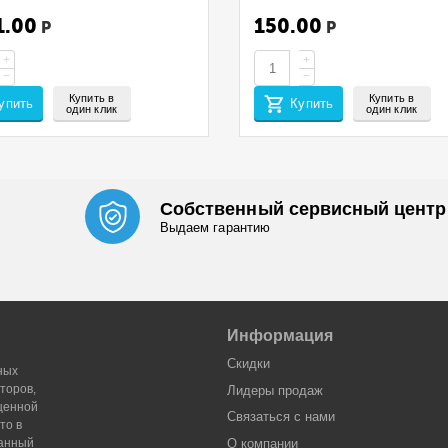
0CX/PA2100CWX/MA2100CFX
4020P/4BC, 299579
0CWFX (CET) Black,
1.00
150.00
Р
Р
A/Afr), 70г, 2800 стр.,
1959
+
+
−
−
Купить в
Купить в
упить
Купить
один клик
один клик
Собственный сервисный центр
Выдаем гарантию
Информация
Скидки
ных
торов,
Лидеры продaж
оценной
Связаться с нами
то в
Данный
О компании