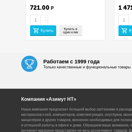
ДОКУМЕНТОВ PROMEGA OFFICE
PA210
255112 D=32 А4 280ЛИСТОВ 50ШТ
/MA210
721.00
1 47
Р
ЧЕРНЫЙ
(EUR/ME
CET14
+
−
Купить в
Купить
К
один клик
Работаем с 1999 года
Только качественные и функциональные товары
Компания «Азимут НТ»
Наша компания предлагает большой выбор оргтехники и расход
материалов к ней, компьютеров, комплектующих, ноутбуков, мони
канцелярии и других товаров, жизненно необходимых для полн
и успешной работы в офисе и дома. Обращаем ваше внимание, ч
интернет-магазине представлен не весь ассортимент товаров. 