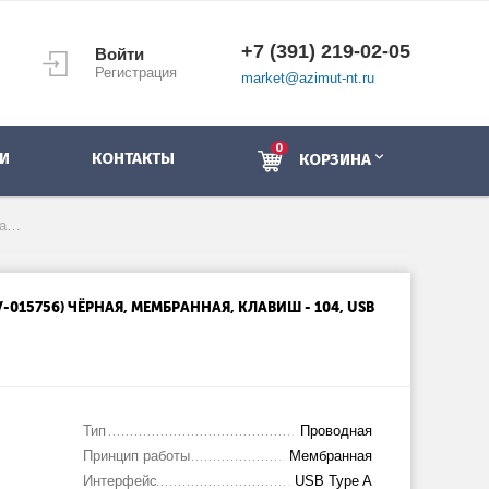
+7 (391) 219-02-05
Войти
Регистрация
market@azimut-nt.ru
0
И
КОНТАКТЫ
КОРЗИНА
Клавиатура SVEN KB-S300 (SV-015756) чёрная, мембранная, клавиш - 104, USB Type-A
V-015756) ЧЁРНАЯ, МЕМБРАННАЯ, КЛАВИШ - 104, USB
Тип
Проводная
Принцип работы
Мембранная
Интерфейс
USB Type A