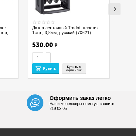
xor
Датер ленточный Trodat, пластик,
стер,
1стр., 3,8мм, русский (70621)
4810/075337
530.00
Р
+
−
Купить в
Купить
один клик
Оформить заказ легко
Наши менеджеры помогут, звоните
219-02-05