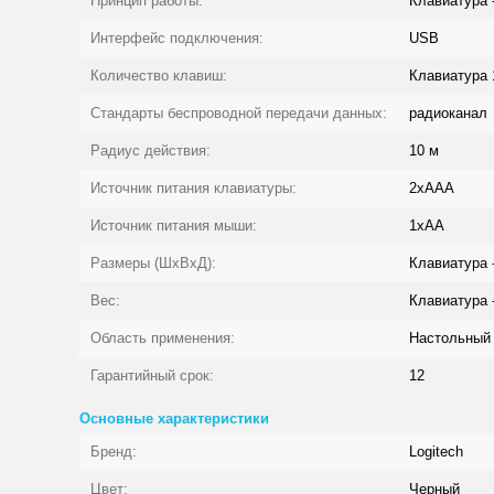
Принцип работы:
Клавиатура 
Интерфейс подключения:
USB
Количество клавиш:
Клавиатура 
Стандарты беспроводной передачи данных:
радиоканал
Радиус действия:
10 м
Источник питания клавиатуры:
2xAAA
Источник питания мыши:
1xAA
Размеры (ШxВxД):
Клавиатура 
Вес:
Клавиатура -
Область применения:
Настольный
Гарантийный срок:
12
Основные характеристики
Бренд:
Logitech
Цвет:
Черный