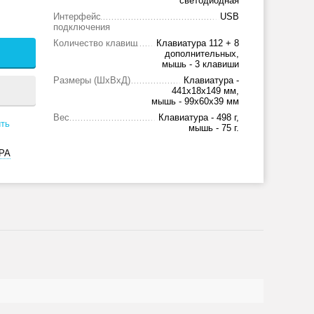
светодиодная
Интерфейс
USB
подключения
Количество клавиш
Клавиатура 112 + 8
дополнительных,
мышь - 3 клавиши
Размеры (ШxВxД)
Клавиатура -
441x18x149 мм,
мышь - 99x60x39 мм
Вес
Клавиатура - 498 г,
ть
мышь - 75 г.
РА