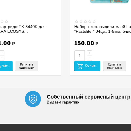
картридж TK-5440K для
Набор текстовыделителей Lu
RA ECOSYS
"Pasteliter" 04цв., 1-5мм, бли
0CX/PA2100CWX/MA2100CFX
4020P/4BC, 299579
0CWFX (CET) Black,
1.00
150.00
Р
Р
A/Afr), 70г, 2800 стр.,
1959
+
+
−
−
Купить в
Купить в
упить
Купить
один клик
один клик
Собственный сервисный центр
Выдаем гарантию