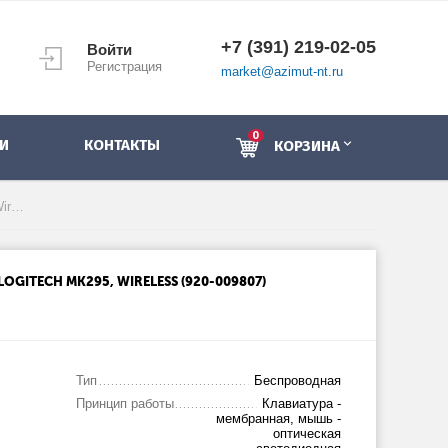
+7 (391) 219-02-05
Войти
Регистрация
market@azimut-nt.ru
0
И
КОНТАКТЫ
КОРЗИНА
Набор клавиатура + мышь Logitech MK295, Wireless (920-009807)
GITECH MK295, WIRELESS (920-009807)
Тип
Беспроводная
Принцип работы
Клавиатура -
мембранная, мышь -
оптическая