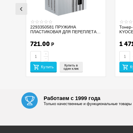
2293350581 ПРУЖИНА
Тонер-
ПЛАСТИКОВАЯ ДЛЯ ПЕРЕПЛЕТА
KYOCE
ДОКУМЕНТОВ PROMEGA OFFICE
PA210
255112 D=32 А4 280ЛИСТОВ 50ШТ
/MA210
721.00
1 47
Р
ЧЕРНЫЙ
(EUR/ME
CET14
+
−
Купить в
Купить
К
один клик
Работаем с 1999 года
Только качественные и функциональные товары