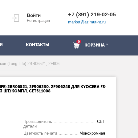
+7 (391) 219-02-05
Войти
Регистрация
market@azimut-nt.ru
0
И
КОНТАКТЫ
КОРЗИНА
Комплект роликов (Long Life) 2BR06521, 2F906230, 2F906240 для KYOCERA FS-1028/1030MFP/1035MFP (CET), 3 шт/компл, CET511008
E) 2BR06521, 2F906230, 2F906240 ДЛЯ KYOCERA FS-
, 3 ШТ/КОМПЛ, CET511008
Производитель
CET
детали
Цветность печати
Монохромная