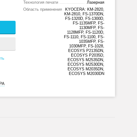
Технология печати
Лазерная
Область применения
KYOCERA: KM-2820,
KM-2810, FS-1370DN,
FS-1320D, FS-1300D,
FS-1135MFP, FS-
1130MFP, FS-
1128MFP, FS-1120D,
FS-1110, FS-1100, FS-
1035MFP, FS-
1030MFP, FS-1028,
ECOSYS P2135DN,
ECOSYS P2035D,
ть
ECOSYS M2535DN,
ECOSYS M2530DN,
ECOSYS M2035DN,
ECOSYS M2030DN
РА