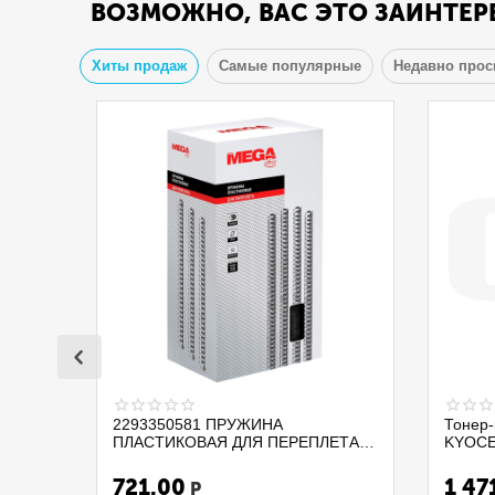
ВОЗМОЖНО, ВАС ЭТО ЗАИНТЕР
Хиты продаж
Самые популярные
Недавно про
2293350581 ПРУЖИНА
Тонер-
ПЛАСТИКОВАЯ ДЛЯ ПЕРЕПЛЕТА
KYOCE
ДОКУМЕНТОВ PROMEGA OFFICE
PA210
255112 D=32 А4 280ЛИСТОВ 50ШТ
/MA210
721.00
1 47
Р