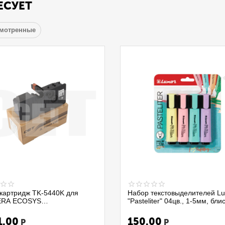
ЕСУЕТ
смотренные
картридж TK-5440K для
Набор текстовыделителей Lu
RA ECOSYS
"Pasteliter" 04цв., 1-5мм, бли
0CX/PA2100CWX/MA2100CFX
4020P/4BC, 299579
0CWFX (CET) Black,
1.00
150.00
Р
Р