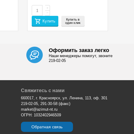
+
−
Купить в
Купить
один клик
Оформить заказ легко
Наши менеджеры помогут, звоните
219-02-05
Свяжитесь с нами
660017, г. Красноярск, ул. Ленина, 113, оф. 301
219-02-05, 291-30-58 (факс)
market@azimut-nt.ru
ОГРН: 1032402946509
Обратная связь