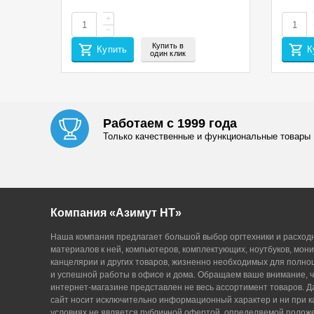
ЧЕРНЫЙ
(EUR/ME
CET14
+
−
Купить в
Купить
К
один клик
Работаем с 1999 года
Только качественные и функциональные товары
Компания «Азимут НТ»
Наша компания предлагает большой выбор оргтехники и расход
материалов к ней, компьютеров, комплектующих, ноутбуков, мони
канцелярии и других товаров, жизненно необходимых для полн
и успешной работы в офисе и дома. Обращаем ваше внимание, ч
интернет-магазине представлен не весь ассортимент товаров. 
сайт носит исключительно информационный характер и ни при к
условиях не является публичной офертой, определяемой поло