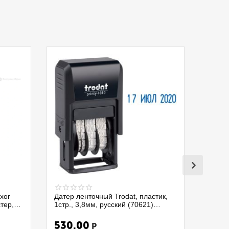
xor
Датер ленточный Trodat, пластик,
стер,
1стр., 3,8мм, русский (70621)
4810/075337
530.00
Р