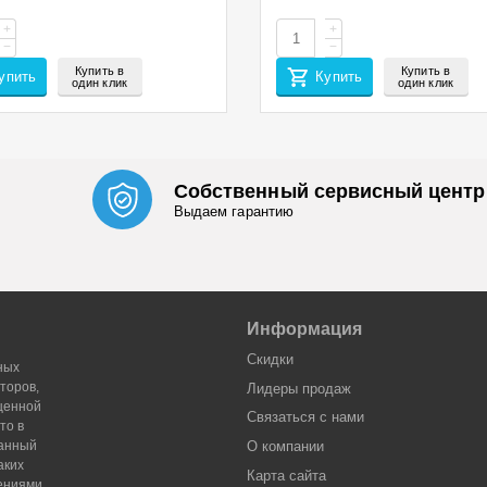
A/Afr), 70г, 2800 стр.,
1959
+
+
−
−
Купить в
Купить в
упить
Купить
один клик
один клик
Собственный сервисный центр
Выдаем гарантию
Информация
Скидки
ных
торов,
Лидеры продaж
оценной
Связаться с нами
то в
Данный
О компании
аких
Карта сайта
жениями