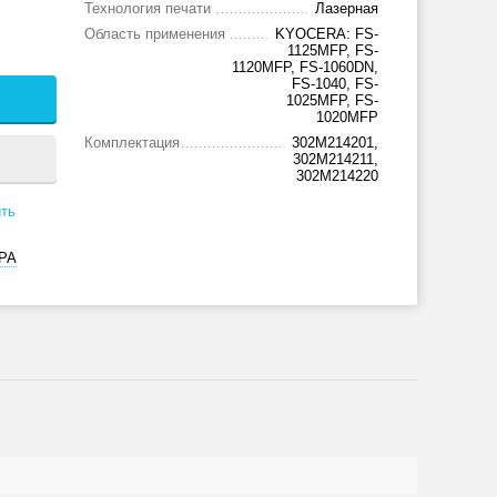
Технология печати
Лазерная
Область применения
KYOCERA: FS-
1125MFP, FS-
1120MFP, FS-1060DN,
FS-1040, FS-
1025MFP, FS-
1020MFP
Комплектация
302M214201,
302M214211,
302M214220
ть
РА