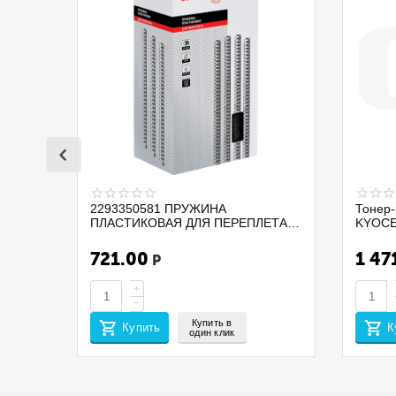
2293350581 ПРУЖИНА
Тонер-
ПЛАСТИКОВАЯ ДЛЯ ПЕРЕПЛЕТА
KYOCE
ДОКУМЕНТОВ PROMEGA OFFICE
PA210
255112 D=32 А4 280ЛИСТОВ 50ШТ
/MA210
721.00
1 47
Р
ЧЕРНЫЙ
(EUR/ME
CET14
+
−
Купить в
Купить
К
один клик