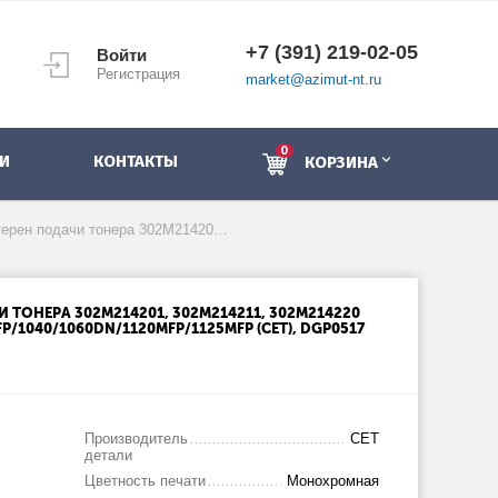
+7 (391) 219-02-05
Войти
Регистрация
market@azimut-nt.ru
0
И
КОНТАКТЫ
КОРЗИНА
Комплект шестерен подачи тонера 302M214201, 302M214211, 302M214220 для KYOCERA FS-1020/1025MFP/1040/1060DN/1120MFP/1125MFP (CET), DGP0517
ТОНЕРА 302M214201, 302M214211, 302M214220
P/1040/1060DN/1120MFP/1125MFP (CET), DGP0517
Производитель
CET
детали
Цветность печати
Монохромная