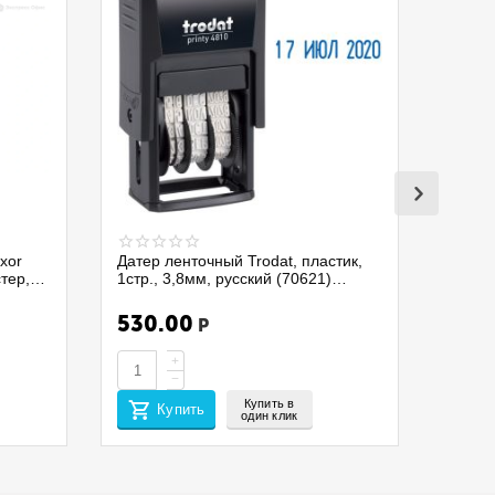
xor
Датер ленточный Trodat, пластик,
стер,
1стр., 3,8мм, русский (70621)
4810/075337
530.00
Р
+
−
Купить в
Купить
один клик