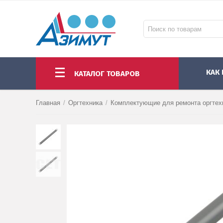
КАК
КАТАЛОГ ТОВАРОВ
НОУТБУКИ И МОНОБЛОКИ
МОНИТОРЫ И ПРОЕКТОРЫ
КОМПЛЕКТУЮЩИЕ ПК И АКСЕССУАРЫ
Главная
/
Оргтехника
/
Комплектующие для ремонта оргтех