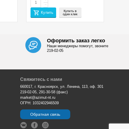
+
−
Купить в
Купить
один клик
Оформить заказ легко
Наши менеджеры помогут, звоните
219-02-05
Свяжитесь с нами
660017, г. Красноярск, ул. Ленина, 113, оф. 301
219-02-05, 291-30-58 (факс)
market@azimut-nt.ru
ОГРН: 1032402946509
Обратная связь