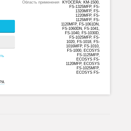
Область применения
KYOCERA: KM-1500,
FS-1325MFP, FS-
1320MFP, FS-
1220MFP, FS-
1125MFP, FS-
1120MFP, FS-1061DN,
FS-1060DN, FS-1041,
FS-1040, FS-1030D,
FS-1025MFP, FS-
1020, FS-1018, FS-
1016MFP, FS-1010,
FS-1000, ECOSYS
FS-1125MFP,
ть
ECOSYS FS-
1120MFP, ECOSYS
FS-1025MFP,
ECOSYS FS-
РА