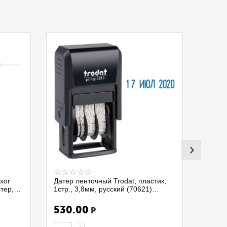
xor
Датер ленточный Trodat, пластик,
стер,
1стр., 3,8мм, русский (70621)
4810/075337
530.00
Р