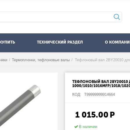
 КУПИТЬ
ТЕХНИЧЕСКИЙ РАЗДЕЛ
О КОМПАНИ
ники
/
Термопленки, тефлоновые валы
/
ТЕФЛОНОВЫЙ ВАЛ 2BY20010 Д
1000/1010/1016MFP/1018/1020
КОД:
Т99999999914664
1 015.00
Р
В наличии