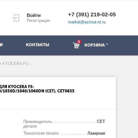
+7 (391) 219-02-05
Войти
Регистрация
market@azimut-nt.ru
0
И
КОНТАКТЫ
КОРЗИНА
Тефлоновый вал 2BY20010 для KYOCERA FS-1000/1010/1016MFP/1018/1020/1030D/1040/1060DN (CET), CET0835
ЛЯ KYOCERA FS-
/1030D/1040/1060DN (CET), CET0835
Производитель
CET
детали
Технология печати
Лазерная