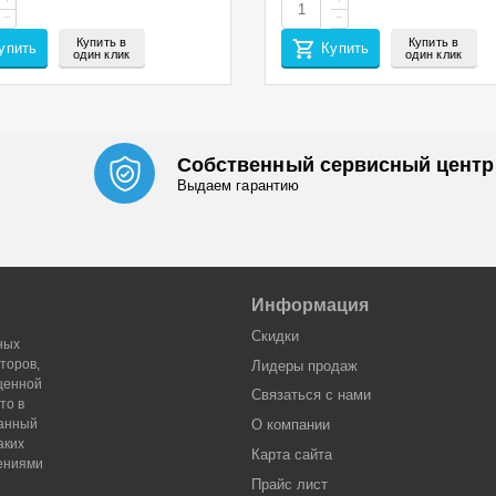
+
+
−
−
Купить в
Купить в
упить
Купить
один клик
один клик
Собственный сервисный центр
Выдаем гарантию
Информация
Скидки
ных
торов,
Лидеры продaж
оценной
Связаться с нами
то в
Данный
О компании
аких
Карта сайта
жениями
Прайс лист