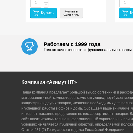
+
−
Купить в
Купить
К
один клик
Работаем с 1999 года
Только качественные и функциональные товары
Компания «Азимут НТ»
Наша компания предлагает большой выбор оргтехники и расход
материалов к ней, компьютеров, комплектующих, ноутбуков, мони
канцелярии и других товаров, жизненно необходимых для полн
и успешной работы в офисе и дома. Обращаем ваше внимание, ч
интернет-магазине представлен не весь ассортимент товаров. 
сайт носит исключительно информационный характер и ни при к
условиях не является публичной офертой, определяемой поло
Статьи 437 (2) Гражданского кодекса Российской Федерации.