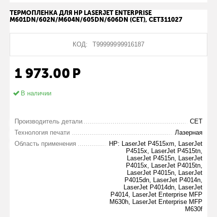
ТЕРМОПЛЕНКА ДЛЯ HP LASERJET ENTERPRISE
M601DN/602N/M604N/605DN/606DN (CET), CET311027
КОД:
Т99999999916187
1 973.00
Р
В наличии
Производитель детали
CET
Технология печати
Лазерная
Область применения
HP: LaserJet P4515xm, LaserJet
P4515x, LaserJet P4515tn,
LaserJet P4515n, LaserJet
P4015x, LaserJet P4015tn,
LaserJet P4015n, LaserJet
P4015dn, LaserJet P4014n,
LaserJet P4014dn, LaserJet
P4014, LaserJet Enterprise MFP
M630h, LaserJet Enterprise MFP
M630f