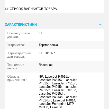
СПИСОК ВАРИАНТОВ ТОВАРА
ХАРАКТЕРИСТИКИ
Производитель
CET
детали:
Устройство:
Термопленка
Характеристика
CET311027
для товара:
Технология
Лазерная
печати :
Область
HP: LaserJet P4515xm,
применения :
LaserJet P4515x, LaserJet
P4515tn, LaserJet P4515n,
LaserJet P4015x, LaserJet
P4015tn, LaserJet P4015n,
LaserJet P4015dn,
LaserJet P4014n, LaserJet
P4014dn, LaserJet P4014,
LaserJet Enterprise MFP
M630h, LaserJet