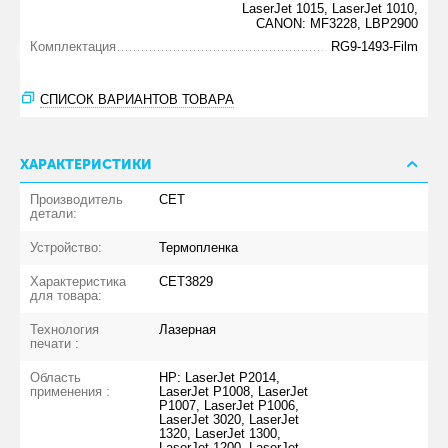
LaserJet 1015, LaserJet 1010,
CANON: MF3228, LBP2900
Комплектация
RG9-1493-Film
СПИСОК ВАРИАНТОВ ТОВАРА
ХАРАКТЕРИСТИКИ
Производитель
CET
детали:
Устройство:
Термопленка
Характеристика
CET3829
для товара:
Технология
Лазерная
печати :
Область
HP: LaserJet P2014,
применения :
LaserJet P1008, LaserJet
P1007, LaserJet P1006,
LaserJet 3020, LaserJet
1320, LaserJet 1300,
LaserJet 1200, LaserJet