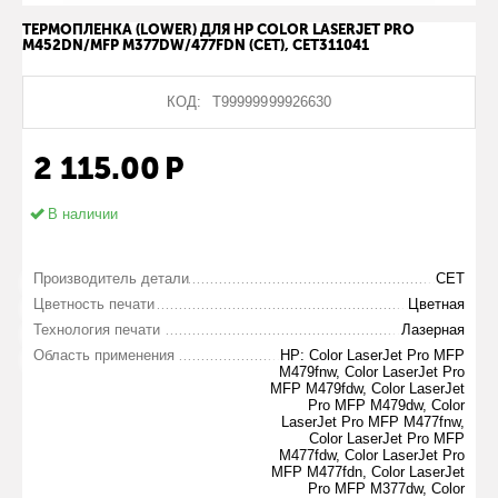
ТЕРМОПЛЕНКА (LOWER) ДЛЯ HP COLOR LASERJET PRO
M452DN/MFP M377DW/477FDN (CET), CET311041
КОД:
Т99999999926630
2 115.00
Р
В наличии
Производитель детали
CET
Цветность печати
Цветная
Технология печати
Лазерная
Область применения
HP: Color LaserJet Pro MFP
M479fnw, Color LaserJet Pro
MFP M479fdw, Color LaserJet
Pro MFP M479dw, Color
LaserJet Pro MFP M477fnw,
Color LaserJet Pro MFP
M477fdw, Color LaserJet Pro
MFP M477fdn, Color LaserJet
Pro MFP M377dw, Color