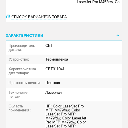
LaserJet Pro M452nw, Co
СПИСОК ВАРИАНТОВ ТОВАРА
ХАРАКТЕРИСТИКИ
Производитель
CET
детали:
Устройство:
Термопленка
Характеристика
CET311041
для товара:
Цветность печати:
Цветная
Технология
Лазерная
печати :
Область
HP: Color LaserJet Pro
применения :
MFP M479fnw, Color
LaserJet Pro MFP
M479fdw, Color LaserJet
Pro MFP M479dw, Color
LaserJet Pro MFP