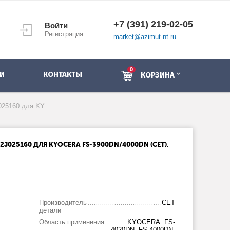
+7 (391) 219-02-05
Войти
Регистрация
market@azimut-nt.ru
0
И
КОНТАКТЫ
КОРЗИНА
Тефлоновый вал 2F925050, 2J025160 для KYOCERA FS-3900DN/4000DN (CET), CET3988
J025160 ДЛЯ KYOCERA FS-3900DN/4000DN (CET),
Производитель
CET
детали
Область применения
KYOCERA: FS-
4020DN, FS-4000DN,