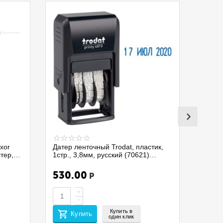
xor
Датер ленточный Trodat, пластик,
стер,
1стр., 3,8мм, русский (70621)
4810/075337
530.00
Р
+
−
Купить в
Купить
один клик