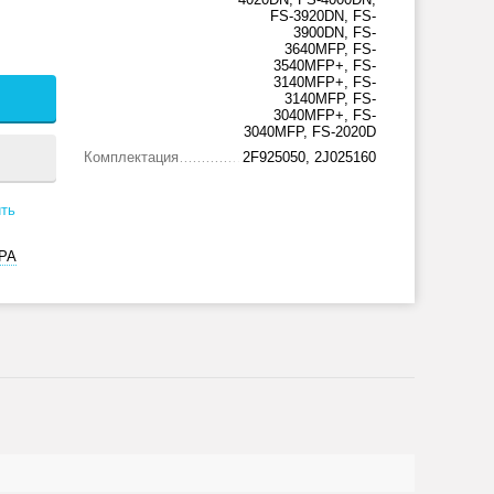
FS-3920DN, FS-
3900DN, FS-
3640MFP, FS-
3540MFP+, FS-
3140MFP+, FS-
3140MFP, FS-
3040MFP+, FS-
3040MFP, FS-2020D
Комплектация
2F925050, 2J025160
ть
РА