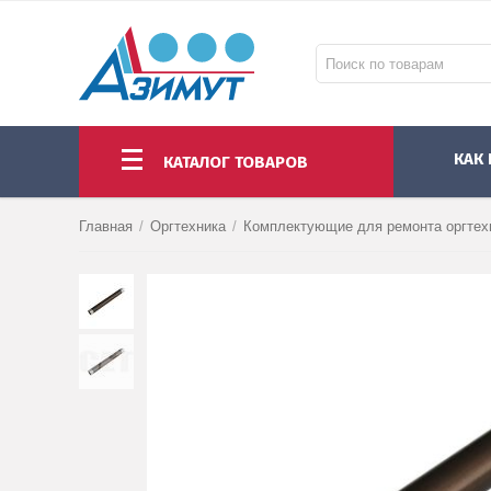
КАК
КАТАЛОГ ТОВАРОВ
НОУТБУКИ И МОНОБЛОКИ
МОНИТОРЫ И ПРОЕКТОРЫ
КОМПЛЕКТУЮЩИЕ ПК И АКСЕССУАРЫ
Главная
/
Оргтехника
/
Комплектующие для ремонта оргтех