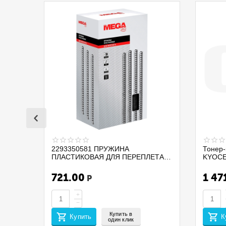
2293350581 ПРУЖИНА
Тонер-
ПЛАСТИКОВАЯ ДЛЯ ПЕРЕПЛЕТА
KYOCE
ДОКУМЕНТОВ PROMEGA OFFICE
PA210
255112 D=32 А4 280ЛИСТОВ 50ШТ
/MA210
721.00
1 47
Р
ЧЕРНЫЙ
(EUR/ME
CET14
+
−
Купить в
Купить
К
один клик