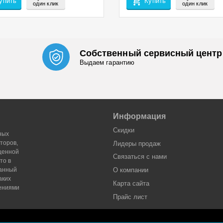
упить
Купить
один клик
один клик
Собственный сервисный центр
Выдаем гарантию
Информация
Скидки
ных
торов,
Лидеры продaж
оценной
Связаться с нами
то в
Данный
О компании
аких
Карта сайта
жениями
Прайс лист