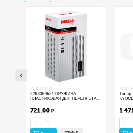
2293350581 ПРУЖИНА
Тонер-
ПЛАСТИКОВАЯ ДЛЯ ПЕРЕПЛЕТА
KYOCE
ДОКУМЕНТОВ PROMEGA OFFICE
PA210
255112 D=32 А4 280ЛИСТОВ 50ШТ
/MA210
721.00
1 47
Р
ЧЕРНЫЙ
(EUR/ME
CET14
+
−
Купить в