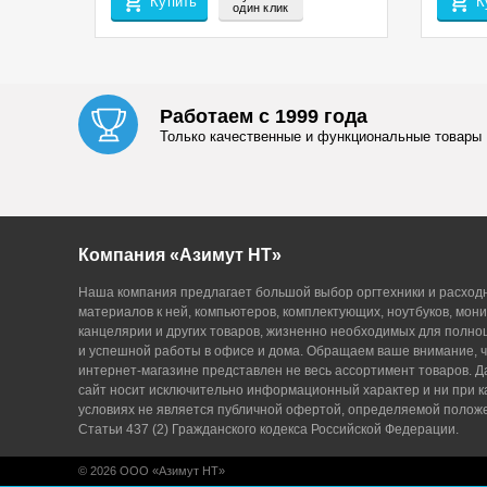
Купить
К
один клик
Работаем с 1999 года
Только качественные и функциональные товары
Компания «Азимут НТ»
Наша компания предлагает большой выбор оргтехники и расход
материалов к ней, компьютеров, комплектующих, ноутбуков, мони
канцелярии и других товаров, жизненно необходимых для полн
и успешной работы в офисе и дома. Обращаем ваше внимание, ч
интернет-магазине представлен не весь ассортимент товаров. 
сайт носит исключительно информационный характер и ни при к
условиях не является публичной офертой, определяемой поло
Статьи 437 (2) Гражданского кодекса Российской Федерации.
© 2026 ООО «Азимут НТ»