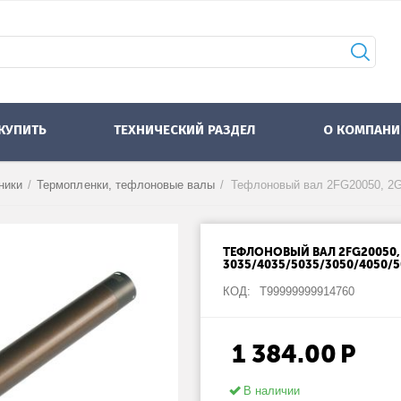
 КУПИТЬ
ТЕХНИЧЕСКИЙ РАЗДЕЛ
О КОМПАНИ
ники
/
Термопленки, тефлоновые валы
/
ТЕФЛОНОВЫЙ ВАЛ 2FG20050,
3035/4035/5035/3050/4050/50
КОД:
Т99999999914760
1 384.00
Р
В наличии