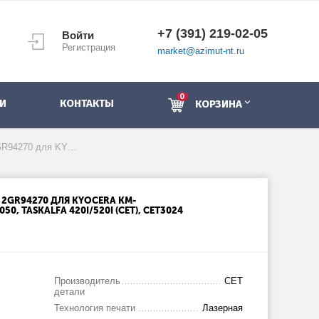
+7 (391) 219-02-05
Войти
Регистрация
market@azimut-nt.ru
0
И
КОНТАКТЫ
КОРЗИНА
Тефлоновый вал 2FG20050, 2GR94270 для KYOCERA KM-3035/4035/5035/3050/4050/5050, TASKalfa 420i/520i (CET), CET3024
 2GR94270 ДЛЯ KYOCERA KM-
50, TASKALFA 420I/520I (CET), CET3024
Производитель
CET
детали
Технология печати
Лазерная