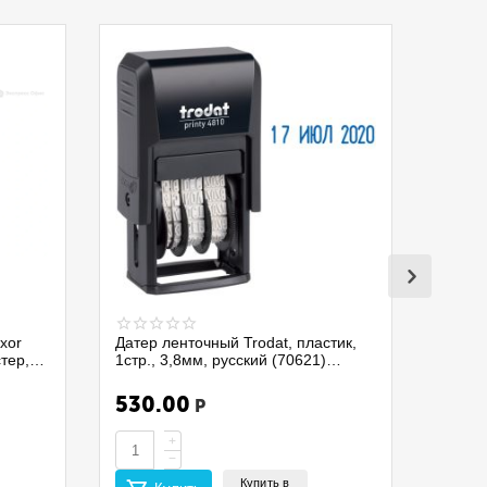
xor
Датер ленточный Trodat, пластик,
стер,
1стр., 3,8мм, русский (70621)
4810/075337
530.00
Р
+
−
Купить в