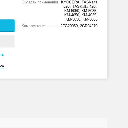
Область применения
KYOCERA: TASKalfa
520i, TASKalfa 420i,
KM-5050, KM-5035,
KM-4050, KM-4035,
KM-3050, KM-3035
Комплектация
2FG20050, 2GR94270
ть
РА