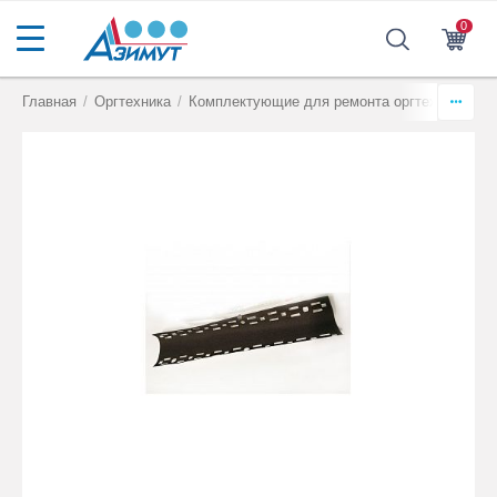
0
Главная
/
Оргтехника
/
Комплектующие для ремонта оргтехники
/
Т